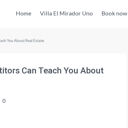
Home
Villa El Mirador Uno
Book now
ach You About Real Estate
itors Can Teach You About
0