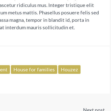
scetur ridiculus mus. Integer tristique elit
tum metus mattis. Phasellus posuere felis sed
assa magna, tempor in blandit id, porta in
 at interdum mauris sollicitudin et.
ent
House for families
Houzez
Next post