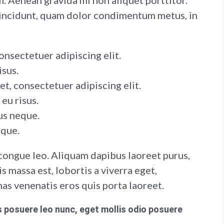
 Aenean gravida mi non aliquet porttitor.
 tincidunt, quam dolor condimentum metus, in
onsectetuer adipiscing elit.
isus.
t, consectetuer adipiscing elit.
eu risus.
us neque.
eque.
congue leo. Aliquam dapibus laoreet purus,
s massa est, lobortis a viverra eget,
as venenatis eros quis porta laoreet.
 posuere leo nunc, eget mollis odio posuere