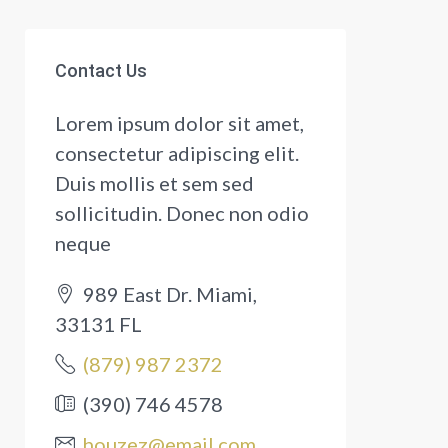
Contact Us
Lorem ipsum dolor sit amet,
consectetur adipiscing elit.
Duis mollis et sem sed
sollicitudin. Donec non odio
neque
989 East Dr. Miami,
33131 FL
(879) 987 2372
(390) 746 4578
houzez@email.com