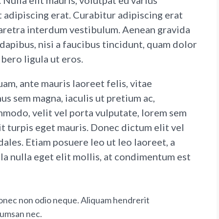
Nulla elit mauris, volutpat eu varius
t adipiscing erat. Curabitur adipiscing erat
aretra interdum vestibulum. Aenean gravida
 dapibus, nisi a faucibus tincidunt, quam dolor
bero ligula ut eros.
uam, ante mauris laoreet felis, vitae
us sem magna, iaculis ut pretium ac,
modo, velit vel porta vulputate, lorem sem
t turpis eget mauris. Donec dictum elit vel
dales. Etiam posuere leo ut leo laoreet, a
la nulla eget elit mollis, at condimentum est
 Donec non odio neque. Aliquam hendrerit
ccumsan nec.