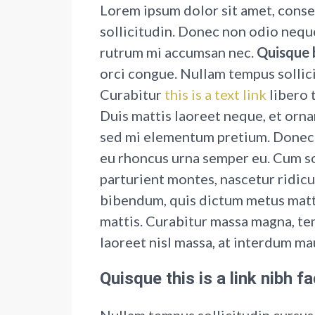
Lorem ipsum dolor sit amet, consec
sollicitudin. Donec non odio neque
rutrum mi accumsan nec.
Quisque b
orci congue. Nullam tempus sollici
Curabitur
this is a text link
libero 
Duis mattis laoreet neque, et ornar
sed mi elementum pretium. Donec e
eu rhoncus urna semper eu. Cum so
parturient montes, nascetur ridicul
bibendum, quis dictum metus matti
mattis. Curabitur massa magna, tem
laoreet nisl massa, at interdum mau
Quisque this is a link nibh f